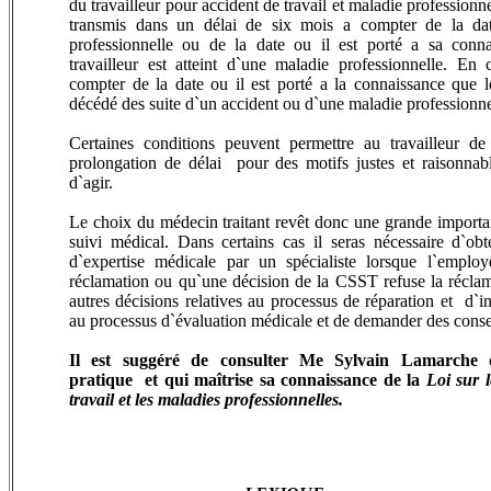
du travailleur pour accident de travail et maladie professionne
transmis dans un délai de six mois a compter de la dat
professionnelle ou de la date ou il est porté a sa conn
travailleur est atteint d`une maladie professionnelle. En
compter de la date ou il est porté a la connaissance que le
décédé des suite d`un accident ou d`une maladie professionne
Certaines conditions peuvent permettre au travailleur d
prolongation de délai pour des motifs justes et raisonnabl
d`agir.
Le choix du médecin traitant revêt donc une grande importa
suivi médical. Dans certains cas il seras nécessaire d`obt
d`expertise médicale par un spécialiste lorsque l`employ
réclamation ou qu`une décision de la CSST refuse la réclam
autres décisions relatives au processus de réparation et d`
au processus
d`évaluation médicale et de demander des consei
Il est suggéré de consulter Me Sylvain Lamarche 
pratique et qui maîtrise sa connaissance de la
Loi sur l
travail et les maladies professionnelles.
CSST,accident de travail,maladie professionnelle,avocat,loi sur accie
travail,congediemnet,santé et sécurité,Montreal,Laval,Laurentides
,,dr
it du travail
LAVAL,AVOCat csst montreal
o