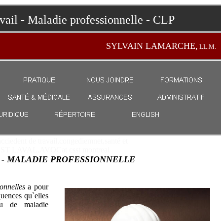
vail - Maladie professionnelle - CLP
T, AVOCAT,CSST
SYLVAIN LAMARCHE,
LL.M.
acciedent de travail,congediemnet,santé et
 CSST LAVAL,AVOCat csst montreal
L - MALADIE PROFESSIONNELLE
cciedent de
travail
at csst montrealu
ionnelles
a pour
quences qu`elles
ou de maladie