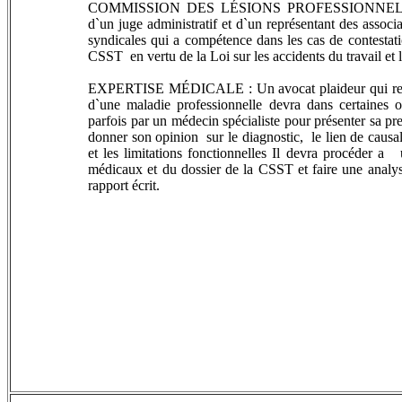
COMMISSION DES LÉSIONS PROFESSIONNELLES : Tri
d`un juge administratif et d`un représentant des associ
syndicales qui a compétence dans les cas de contestati
CSST en vertu de la Loi sur les accidents du travail et 
EXPERTISE MÉDICALE : Un avocat plaideur qui représe
d`une maladie professionnelle devra dans certaines 
parfois par un médecin spécialiste pour présenter sa p
donner son opinion sur le diagnostic, le lien de causali
et les limitations fonctionnelles Il devra procéder a
médicaux et du dossier de la CSST et faire une analy
rapport écrit.
CSST,accident de travail,maladie professionnelle,a
sécurité,Montreal,Laval,Laurentides,droit du travail
avocat csst montreal,avocat csst laval, csst avocat, a