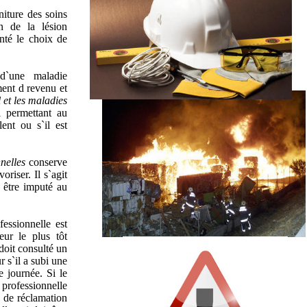
SST
niture des soins
n de la lésion
enté le choix de
SST
d`une maladie
ment d revenu et
l et les maladies
l permettant au
ent ou s`il est
EAL
nnelles
conserve
riser. Il s`agit
 être imputé au
essionnelle est
eur le plus tôt
doit consulté un
 s`il a subi une
e journée. Si le
 professionnelle
e de réclamation