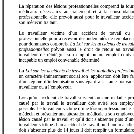
MONTREAL AVOCAT CSST,AVOCAT MONTREAL C
La réparation des lésions professionnelles comprend la four
médicaux nécessaires au traitement et à la consolidatio
professionnelle, elle prévoit aussi pour le travailleur accid
son médecin traitant.
AVOCAT CSST MONTREAL,AVOCAT MONTREAL C
Le travailleur victime d`un accident de travail ou 
professionnelle pourra recevoir des indemnités de remplace
pour dommages corporels.
La Loi sur les accidents de travai
professionnelles
prévoit aussi le droit de retour au travai
travailleur de réintégrer son emploi ou un emploi équival
incapable un emploi convenable déterminé.
MONTREAL,CSST,AVOCAT,AVOCAT CSST MONTR
La
Loi sur les accidents de travail et les maladies professio
un caractère éminemment social son application doit être favo
d`un régime d`indemnisation sans égard a la faute pouvant
travailleur ou a l`employeur.
Lorsqu`un accident de travail survient ou une maladie prof
causé par le travail le travailleur doit avisé son employ
possible. Le travailleur victime d`une lésion professionnelle 
médecin et présenter une attestation médicale a son employeur
lésion causé
par le travail et qu`il doit s`absenter plus d`un
travailleur victime d`un accident de travail ou d`une maladie
doit s`absenter plus de 14 jours il doit remplir un formulair