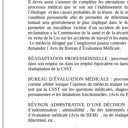
Il devra aussi s`assurer de compléter les attestations
processus médical que se soit sur l`établissement d
l`étiologie et des causes probables de la lésion de la r
condition personnelle afin de permettre de détermine
traitant sera généralement le plus impliqué dans le d
permettre au travailleur victime d`un accident de tr
réclamation a la Commission de la santé et de la sécurit
en vertu de la Loi sur les accidents de travail et les mal
Le médecin désigné par l`employeur pourra contester l
demander l`Avis du Bureau d`Évaluation Médicale.
RÉADAPTATION PROFESSIONNELLE : processus qui a po
dans son emploi ou dans un emploi équivalent ou dans 
réadaptation de la CSST.
BUREAU D`ÉVALUATION MÉDICALE : processus d`év
comme arbitre lorsque l`opinion du médecin traitant es
soit par la CSST sur les questions médicales, diagnost
permanentes et les limitations fonctionnelles. (Avis d
RÉVISON ADMISTRATIVE D`UNE DÉCISION : conte
d`indemnisation , admissibilité , fin des indemnité
d`évaluation médicale (Avis du BEM) , ou de réadapta
déterminé, etc.