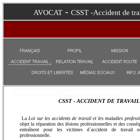
-
AVOCAT
CSST -Accident de tra
MONTREAL,CSST AVOCAT,AVOCAT CSS
CSST,accident de travail,maladie professionnelle,avocat,loi sur 
sécurité,Montreal,Laval,Laurentides,droit du travail,AVOCAT
CSST - ACCIDENT DE TRAVAI
CSST,accident de travail,maladie professionnelle,avocat,loi sur a
travail,congediemnet,santé et sécurité,Montreal,Laval,Laurentides
,droit ,dAVOCAT CSST LAVAL,AVOC
La
Loi sur les accidents de travail et les maladies profess
objet la réparation des lésions professionnelles et des consé
entraînent pour les victimes d`accident de travail 
professionnelle.