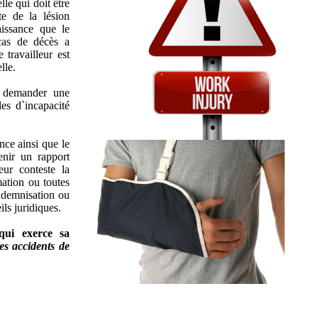
lle qui doit être
e de la lésion
aissance que le
 cas de décès a
 travailleur est
lle.
e demander une
es d`incapacité
nce ainsi que le
enir un rapport
eur conteste la
ation ou toutes
indemnisation ou
ls juridiques.
qui exerce sa
es accidents de
dent de
AVOCAT CSST