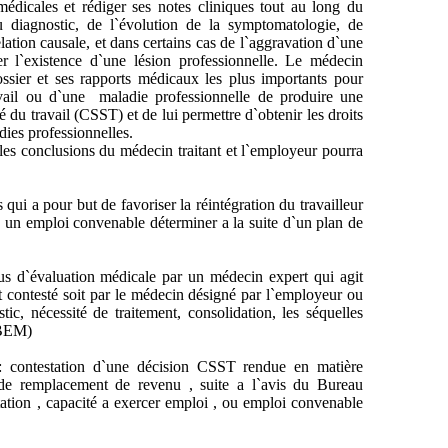
 médicales et rédiger ses notes cliniques tout au long du
u diagnostic, de l`évolution de la symptomatologie, de
elation causale, et dans certains cas de l`aggravation d`une
r l`existence d`une lésion professionnelle. Le médecin
ossier et ses rapports médicaux les plus importants pour
avail ou d`une maladie professionnelle de produire une
é du travail (CSST) et de lui permettre d`obtenir les droits
adies professionnelles.
es conclusions du médecin traitant et l`employeur pourra
ur but de favoriser la réintégration du travailleur
un emploi convenable déterminer a la suite d`un plan de
aluation médicale par un médecin expert qui agit
t contesté soit par le médecin désigné par l`employeur ou
ic, nécessité de traitement, consolidation, les séquelles
u BEM)
station d`une décision CSST rendue en matière
s de remplacement de revenu , suite a l`avis du Bureau
tion , capacité a exercer emploi , ou emploi convenable