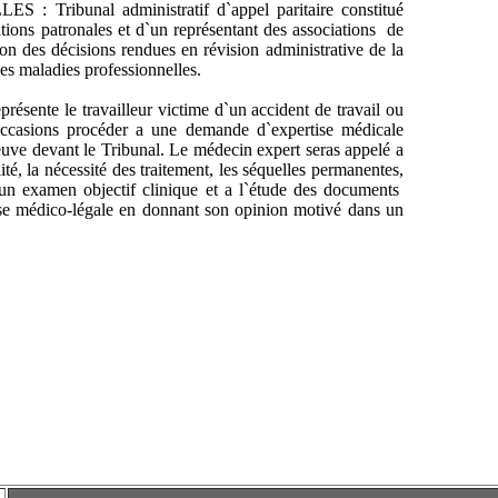
bunal administratif d`appel paritaire constitué
ations patronales et d`un représentant des associations de
on des décisions rendues en révision administrative de la
les maladies professionnelles.
nte le travailleur victime d`un accident de travail ou
occasions procéder a une demande d`expertise médicale
reuve devant le Tribunal. Le médecin expert seras appelé a
té, la nécessité des traitement, les séquelles permanentes,
 un examen objectif clinique et a l`étude des documents
se médico-légale en donnant son opinion motivé dans un
vocat,loi sur acciedent de travail,congediemnet,santé et
vocat csst,csst,avocat